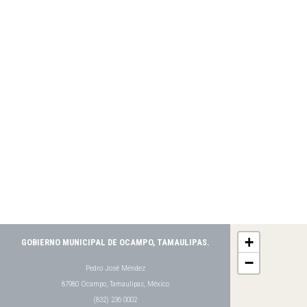
+
GOBIERNO MUNICIPAL DE OCAMPO, TAMAULIPAS.
−
Pedro José Méndez
87980 Ocampo, Tamaulipas, México
(832) 236 0002