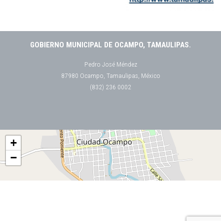
GOBIERNO MUNICIPAL DE OCAMPO, TAMAULIPAS.
Pedro José Méndez
87980 Ocampo, Tamaulipas, México
(832) 236 0002
+
−